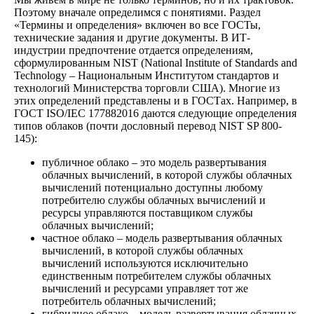
Поэтому вначале определимся с понятиями. Раздел
«Термины и определения» включен во все ГОСТы,
технические задания и другие документы. В ИТ-
индустрии предпочтение отдается определениям,
сформулированным NIST (National Institute of Standards and
Technology – Национальным Институтом стандартов и
технологий Министерства торговли США). Многие из
этих определений представлены и в ГОСТах. Например, в
ГОСТ ISO/IEC 177882016 даются следующие определения
типов облаков (почти дословный перевод NIST SP 800-
145):
публичное облако – это модель развертывания
облачных вычислений, в которой службы облачных
вычислений потенциально доступны любому
потребителю службы облачных вычислений и
ресурсы управляются поставщиком службы
облачных вычислений;
частное облако – модель развертывания облачных
вычислений, в которой службы облачных
вычислений используются исключительно
единственным потребителем службы облачных
вычислений и ресурсами управляет тот же
потребитель облачных вычислений;
гибридное облако – модель развертывания облачных