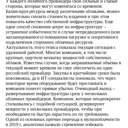
У каждого облачного провайдера свои сильные и слабые
стороны, которые могут изменяться со временем.
Балансируя ресурсы между различными облаками, можно
значительно снизить стоимость владения и при этом
повысить качество собственной инфраструктуры. Еще
один способ снижения затрат на инфраструктуру –
устранение избыточности в случае непредвиденного (или
запланированного) повышения нагрузки и оперативного
подключения сторонних облачных ресурсов.
Актуальность этого тезиса показала текущая ситуация с
удаленной работой. Многие компании, в том числе
крупные, ощутили нехватку мощностей собственных
облаков. Известны случаи, когда запрашиваемые объемы в
текущий момент времени не смог обеспечить ни один
российский провайдер. Закупка в кратчайшие сроки была
невозможна, да и ИТ-специалисты понимали, что через
некоторое время оборудование будет простаивать и
компания понесет прямые убытки. Очевидный выход –
развертывание инфраструктуры сразу у нескольких
облачных провайдеров. Компании, которые неоднократно
сталкивались с подобной ситуацией, резервируют
мощности у нескольких провайдеров, чтобы при
необходимости быстро нарастить их по требованию.
Одной из основных причин перехода к мультиоблачности
в 2019 г. аналитики назвали стремление избежать