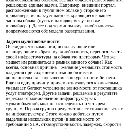
решающих единые задачи. Например, внешний портал,
расположенный в публичном облаке у стороннего
провайдера, использует данные, хранящиеся в вашем
частном облаке (пусть и находящемся у того же
провайдера). Далее под термином «мультиоблачность»
подразумеваются обе модели развертывания.
Задачи мультиоблачности
Очевидно, что компании, использующие или
планирующие выбрать мультиоблачность, переносят часть
своей инфраструктуры на облачную платформу. Что же
мешает им развиваться в рамках единого облака? Как
всегда, основная причина – желание уменьшать стоимость
владения при сохранении темпов бизнеса и
дополнительная – повышение конкурентности бизнеса.
Еще на одну причину, причем относящуюся к ключевым,
указывает Gartner: устранение зависимости от поставщика
услуг (платформ). Другие задачи, решаемые в результате
перехода от монооблачной инфраструктуры к
мультиоблачной, можно распределить по четырем
группам. Первая группа предусматривает снижение затрат
на инфраструктуру. Этого можно добиться путем
выделения нескольких пулов (в зависимости от
требований SLA, отказоустойчивости, задержек, скорости