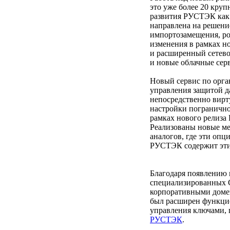
это уже более 20 кру
развития РУСТЭК как 
направлена на решени
импортозамещения, ро
изменения в рамках н
и расширенный сетев
и новые облачные сер
Новый сервис по орга
управления защитой 
непосредственно вирт
настройки погранично
рамках нового релиза
Реализованы новые м
аналогов, где эти опц
РУСТЭК содержит эти 
Благодаря появлению 
специализированных 
корпоративными домен
был расширен функцио
управления ключами,
РУСТЭК
.