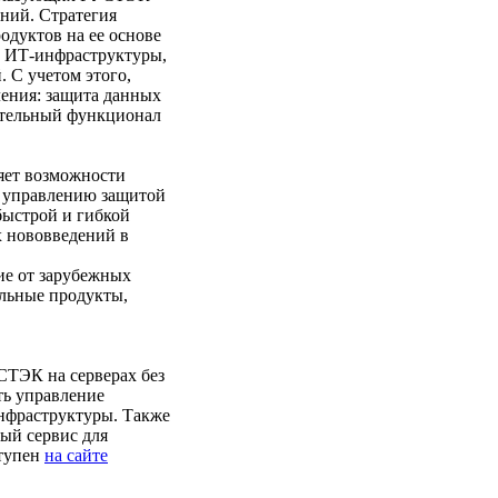
ений. Стратегия
дуктов на ее основе
и ИТ-инфраструктуры,
 С учетом этого,
ения: защита данных
ительный функционал
яет возможности
 управлению защитой
быстрой и гибкой
х нововведений в
е от зарубежных
ельные продукты,
СТЭК на серверах без
ь управление
нфраструктуры. Также
ый сервис для
ступен
на сайте