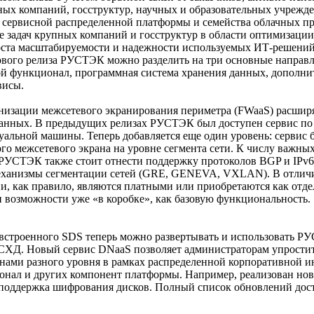
пных компаний, госструктур, научных и образовательных учрежд
сервисной распределенной платформы и семейства облачных про
е задач крупных компаний и госструктур в области оптимизаци
ста масштабируемости и надежности используемых ИТ-решений.
ового релиза РУСТЭК можно разделить на три основные направл
ой функционал, программная система хранения данных, дополн
висы.
низации межсетевого экранирования периметра (FWaaS) расшир
данных. В предыдущих релизах РУСТЭК был доступен сервис по
уальной машины. Теперь добавляется еще один уровень: сервис 
го межсетевого экрана на уровне сегмента сети. К числу важны
 РУСТЭК также стоит отнести поддержку протоколов BGP и IPv6
еханизмы сегментации сетей (GRE, GENEVA, VXLAN). В отличи
ии, как правило, являются платными или приобретаются как отд
возможности уже «в коробке», как базовую функциональность.
встроенного SDS теперь можно развертывать и использовать РУ
СХД. Новый сервис DNaaS позволяет администраторам упростит
ами разного уровня в рамках распределенной корпоративной и
нал и других компонент платформы. Например, реализован нов
 поддержка шифрования дисков. Полный список обновлений до