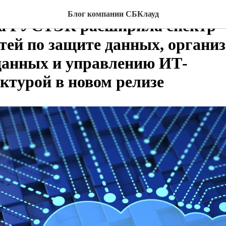
НОВОСТИ
CLOUD
IAAS
Блог компании СБКлауд
а РУСТЭК расширила спектр
тей по защите данных, органи
данных и управлению ИТ-
ктурой в новом релизе