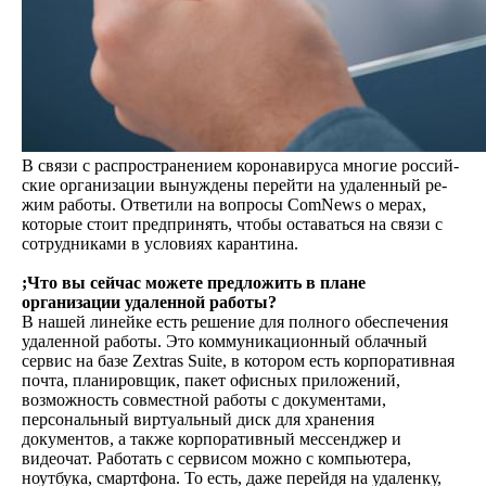
В свя­зи с рас­прост­ра­нени­ем ко­рона­виру­са мно­гие рос­сий­
ские ор­га­низа­ции вы­нуж­де­ны пе­рей­ти на уда­лен­ный ре­
жим ра­боты. Ответили на вопросы ComNews о мерах,
которые сто­ит пред­при­нять, что­бы ос­та­вать­ся на свя­зи с
сот­рудни­ками в ус­ло­ви­ях ка­ран­ти­на.
;Что вы сейчас можете предложить в плане
организации удаленной работы?
В нашей линейке есть решение для полного обеспечения
удаленной работы. Это коммуникационный облачный
сервис на базе Zextras Suite, в котором есть корпоративная
почта, планировщик, пакет офисных приложений,
возможность совместной работы с документами,
персональный виртуальный диск для хранения
документов, а также корпоративный мессенджер и
видеочат. Работать с сервисом можно с компьютера,
ноутбука, смартфона. То есть, даже перейдя на удаленку,