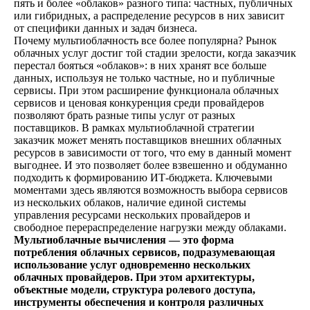
пять и более «облаков» разного типа: частных, публичных
или гибридных, а распределение ресурсов в них зависит
от специфики данных и задач бизнеса.
Почему мультиоблачность все более популярна? Рынок
облачных услуг достиг той стадии зрелости, когда заказчик
перестал бояться «облаков»: в них хранят все больше
данных, используя не только частные, но и публичные
сервисы. При этом расширение функционала облачных
сервисов и ценовая конкуренция среди провайдеров
позволяют брать разные типы услуг от разных
поставщиков. В рамках мультиоблачной стратегии
заказчик может менять поставщиков внешних облачных
ресурсов в зависимости от того, что ему в данный момент
выгоднее. И это позволяет более взвешенно и обдуманно
подходить к формированию ИТ-бюджета. Ключевыми
моментами здесь являются возможность выбора сервисов
из нескольких облаков, наличие единой системы
управления ресурсами нескольких провайдеров и
свободное перераспределение нагрузки между облаками.
Мультиоблачные вычисления — это форма
потребления облачных сервисов, подразумевающая
использование услуг одновременно нескольких
облачных провайдеров. При этом архитектуры,
объектные модели, структура ролевого доступа,
инструменты обеспечения и контроля различных