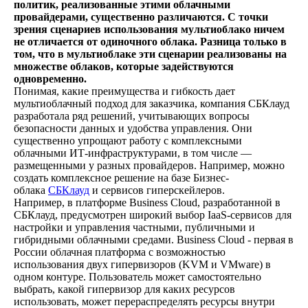
политик, реализованные этими облачными
провайдерами, существенно различаются. С точки
зрения сценариев использования мультиоблако ничем
не отличается от одиночного облака. Разница только в
том, что в мультиоблаке эти сценарии реализованы на
множестве облаков, которые задействуются
одновременно.
Понимая, какие преимущества и гибкость дает
мультиоблачный подход для заказчика, компания СБКлауд
разработала ряд решений, учитывающих вопросы
безопасности данных и удобства управления. Они
существенно упрощают работу с комплексными
облачными ИТ-инфраструктурами, в том числе —
размещенными у разных провайдеров. Например, можно
создать комплексное решение на базе Бизнес-
облака
СБКлауд
и сервисов гиперскейлеров.
Например, в платформе Business Cloud, разработанной в
СБКлауд, предусмотрен широкий выбор IaaS-сервисов для
настройки и управления частными, публичными и
гибридными облачными средами. Business Cloud - первая в
России облачная платформа с возможностью
использования двух гипервизоров (KVM и VMware) в
одном контуре. Пользователь может самостоятельно
выбрать, какой гипервизор для каких ресурсов
использовать, может перераспределять ресурсы внутри