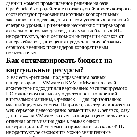
данный момент промышленное решение на базе
OpenStack, быстродействие и отказоустойчивость которого
соответствуют требованиям крупных корпоративных
заказчиков и подтверждены опытом успешных внедрений
enterprise-уровня. Применение нескольких гипервизоров
актуально не только для создания мультиоблачных ИТ-
инфраструктур, но и бесшовной интеграции облаков от
гиперскейлеров, упрощения предоставления облачных
сервисов внешних провайдеров корпоративным
пользователям.
Как оптимизировать бюджет на
виртуальные ресурсы?
У нас есть «регионы» под управлением разных
гипервизоров — VMware и KVM. VMware по своей
архитектуре подходит для вертикально масштабируемого
ПО с акцентом на высокую доступность конкретной
виртуальной машины, Openstack — для горизонтально
масштабируемых систем. Например, кластер из множества
web-серверов целесообразно разместить на Openstack, базу
данных — на VMware. За счет разницы в цене получается
отличная оптимизация даже в рамках одной
информационной системы, а применительно ко всей IT-
инфраструктуре сэкономить можно значительные