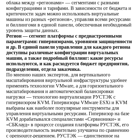
облака между «регионами» — сегментами с разными
конфигурациями и тарифами. В зависимости от бюджета и
критичности задач можно использовать виртуальные
машины из разных «регионов», управляя всеми ресурсами
и биллингоми в единой панели, обеспечивая необходимый
уровень защиты данных.
Регион — сегмент платформы с преднастроенными
параметрами: гипервизорами, уровнями защищенности
и др. В единой панели управления для каждого региона
доступны различные конфигурации виртуальных
машин, а также подробный биллинг: какие ресурсы
используются, и как расходуется бюджет предприятия,
подразделения, отдела заказчика.
По мнению наших экспертов, для вертикального
масштабирования виртуальной инфраструктуры удобнее
применять технологии VMware, а для горизонтального
масштабирования и автоматической балансировки
нагрузки — технологию виртуализации РУСТЭК с
гипервизором KVM. Гипервизоры VMware ESXi и KVM
выбраны как наиболее популярные инструменты для
управления виртуальными ресурсами. Гипервизор на базе
KVM дорабатывался специалистами «Сервионики» и
«СБКлауд» в процессе создания платформы РУСТЭК, его
производительность значительно улучшена по сравнению
с opensource-решением. РУСТЭК — единственное на