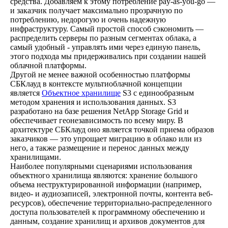
средства. Добавляем к этому потребление pay-as-you-go —
и заказчик получает максимально прозрачную по
потреблению, недорогую и очень надежную
инфраструктуру. Самый простой способ сэкономить —
распределить серверы по разным сегментах облака, а
самый удобный - управлять ими через единую панель,
этого подхода мы придерживались при создании нашей
облачной платформы.
Другой не менее важной особенностью платформы
СБКлауд в контексте мультиоблачной концепции
является
Объектное хранилище
S3 c единообразным
методом хранения и использования данных. S3
разработано на базе решения NetApp Storage Grid и
обеспечивает геонезависимость по всему миру. В
архитектуре СБКлауд оно является точкой приема образов
заказчиков — это упрощает миграцию в облако или из
него, а также размещение и перенос данных между
хранилищами.
Наиболее популярными сценариями использования
объектного хранилища являются: хранение большого
объема неструктурированной информации (например,
видео- и аудиозаписей, электронной почты, контента веб-
ресурсов), обеспечение территориально-распределенного
доступа пользователей к программному обеспечению и
данным, создание хранилищ и архивов документов для